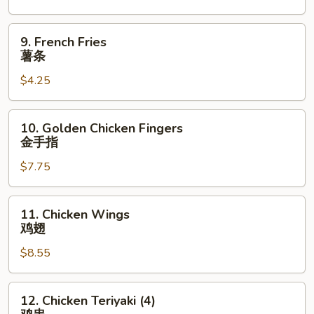
(for
2)
9.
9. French Fries
宝
French
薯条
宝
Fries
盘
$4.25
薯
条
10.
10. Golden Chicken Fingers
Golden
金手指
Chicken
$7.75
Fingers
金
手
11.
11. Chicken Wings
指
Chicken
鸡翅
Wings
$8.55
鸡
翅
12.
12. Chicken Teriyaki (4)
Chicken