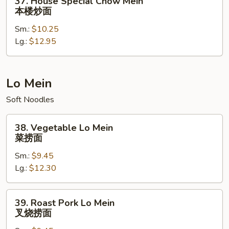
37. House Special Chow Mein
House
本楼炒面
Special
Sm.:
$10.25
Chow
Lg.:
$12.95
Mein
本
楼
炒
Lo Mein
面
Soft Noodles
38.
38. Vegetable Lo Mein
Vegetable
菜捞面
Lo
Sm.:
$9.45
Mein
Lg.:
$12.30
菜
捞
面
39.
39. Roast Pork Lo Mein
Roast
叉烧捞面
Pork