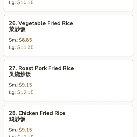
Lg.:
$10.15
净
炒
饭
26.
26. Vegetable Fried Rice
Vegetable
菜炒饭
Fried
Sm.:
$8.85
Rice
Lg.:
$11.85
菜
炒
饭
27.
27. Roast Pork Fried Rice
Roast
叉烧炒饭
Pork
Sm.:
$9.15
Fried
Lg.:
$12.15
Rice
叉
烧
28.
28. Chicken Fried Rice
炒
Chicken
鸡炒饭
饭
Fried
Sm.:
$9.15
Rice