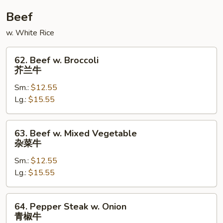
Beef
w. White Rice
62.
62. Beef w. Broccoli
Beef
芥兰牛
w.
Sm.:
$12.55
Broccoli
Lg.:
$15.55
芥
兰
牛
63.
63. Beef w. Mixed Vegetable
Beef
杂菜牛
w.
Sm.:
$12.55
Mixed
Lg.:
$15.55
Vegetable
杂
菜
64.
64. Pepper Steak w. Onion
牛
Pepper
青椒牛