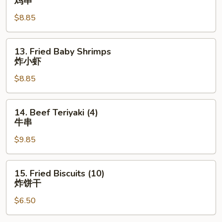
鸡串
Teriyaki
$8.85
(4)
鸡
串
13.
13. Fried Baby Shrimps
Fried
炸小虾
Baby
$8.85
Shrimps
炸
小
14.
14. Beef Teriyaki (4)
虾
Beef
牛串
Teriyaki
$9.85
(4)
牛
串
15.
15. Fried Biscuits (10)
Fried
炸饼干
Biscuits
$6.50
(10)
炸