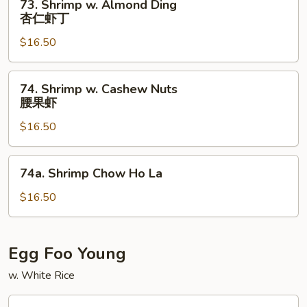
73. Shrimp w. Almond Ding
虾
Shrimp
杏仁虾丁
w.
$16.50
Almond
Ding
杏
74.
74. Shrimp w. Cashew Nuts
仁
Shrimp
腰果虾
虾
w.
丁
$16.50
Cashew
Nuts
腰
74a.
74a. Shrimp Chow Ho La
果
Shrimp
虾
Chow
$16.50
Ho
La
Egg Foo Young
w. White Rice
75.