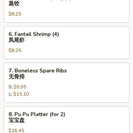
Steamed
蒸饺
Dumpling
$8.25
(8)
蒸
饺
6.
6. Fantail Shrimp (4)
Fantail
凤尾虾
Shrimp
$8.25
(4)
凤
尾
7.
7. Boneless Spare Ribs
虾
Boneless
无骨排
Spare
S:
$9.95
Ribs
L:
$15.10
无
骨
排
8.
8. Pu Pu Platter (for 2)
Pu
宝宝盘
Pu
$16.45
Platter