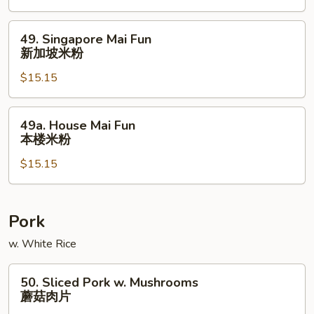
牛
米
49.
49. Singapore Mai Fun
粉
Singapore
新加坡米粉
Mai
$15.15
Fun
新
加
49a.
49a. House Mai Fun
坡
House
本楼米粉
米
Mai
粉
$15.15
Fun
本
楼
米
Pork
粉
w. White Rice
50.
50. Sliced Pork w. Mushrooms
Sliced
蘑菇肉片
Pork