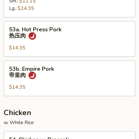
Sm.:
$11.15
w.
Lg.:
$14.35
Snow
Peas
雪
53a.
53a. Hot Press Pork
豆
Hot
热压肉
肉
Press
Pork
$14.35
热
压
53b.
53b. Empire Pork
肉
Empire
帝皇肉
Pork
帝
$14.35
皇
肉
Chicken
w. White Rice
54.