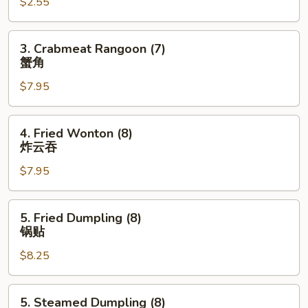
$2.55
Roll
虾
卷
3.
3. Crabmeat Rangoon (7)
Crabmeat
蟹角
Rangoon
$7.95
(7)
蟹
角
4.
4. Fried Wonton (8)
Fried
炸云吞
Wonton
$7.95
(8)
炸
云
5.
5. Fried Dumpling (8)
吞
Fried
锅贴
Dumpling
$8.25
(8)
锅
贴
5.
5. Steamed Dumpling (8)