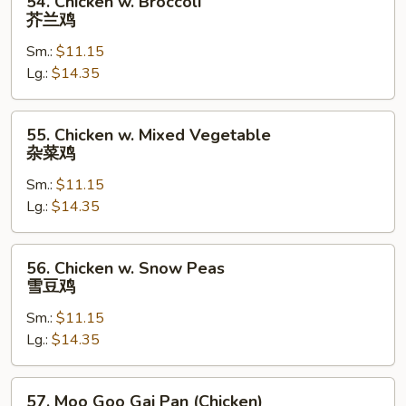
54. Chicken w. Broccoli
Chicken
芥兰鸡
w.
Sm.:
$11.15
Broccoli
Lg.:
$14.35
芥
兰
鸡
55.
55. Chicken w. Mixed Vegetable
Chicken
杂菜鸡
w.
Sm.:
$11.15
Mixed
Lg.:
$14.35
Vegetable
杂
菜
56.
56. Chicken w. Snow Peas
鸡
Chicken
雪豆鸡
w.
Sm.:
$11.15
Snow
Lg.:
$14.35
Peas
雪
豆
57.
57. Moo Goo Gai Pan (Chicken)