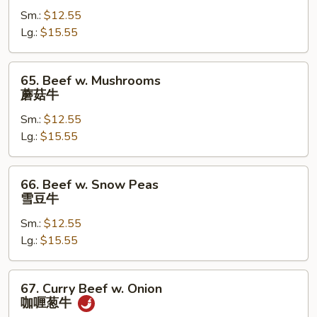
Steak
Sm.:
$12.55
w.
Lg.:
$15.55
Onion
青
椒
65.
65. Beef w. Mushrooms
牛
Beef
蘑菇牛
w.
Sm.:
$12.55
Mushrooms
Lg.:
$15.55
蘑
菇
牛
66.
66. Beef w. Snow Peas
Beef
雪豆牛
w.
Sm.:
$12.55
Snow
Lg.:
$15.55
Peas
雪
豆
67.
67. Curry Beef w. Onion
牛
Curry
咖喱葱牛
Beef