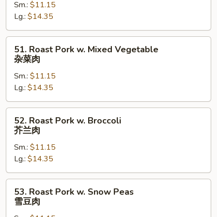
Sm.:
$11.15
w.
Lg.:
$14.35
Mushrooms
蘑
菇
51.
51. Roast Pork w. Mixed Vegetable
肉
Roast
杂菜肉
片
Pork
Sm.:
$11.15
w.
Lg.:
$14.35
Mixed
Vegetable
杂
52.
52. Roast Pork w. Broccoli
菜
Roast
芥兰肉
肉
Pork
Sm.:
$11.15
w.
Lg.:
$14.35
Broccoli
芥
兰
53.
53. Roast Pork w. Snow Peas
肉
Roast
雪豆肉
Pork