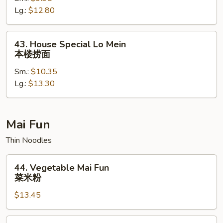
Lg.:
$12.80
牛
捞
面
43.
43. House Special Lo Mein
House
本楼捞面
Special
Sm.:
$10.35
Lo
Lg.:
$13.30
Mein
本
楼
捞
Mai Fun
面
Thin Noodles
44.
44. Vegetable Mai Fun
Vegetable
菜米粉
Mai
$13.45
Fun
菜
米
45.