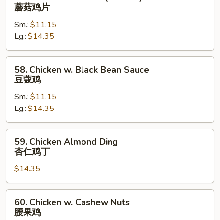
鸡
Moo
蘑菇鸡片
Goo
Sm.:
$11.15
Gai
Lg.:
$14.35
Pan
(Chicken)
蘑
58.
58. Chicken w. Black Bean Sauce
菇
Chicken
豆蔻鸡
鸡
w.
片
Sm.:
$11.15
Black
Lg.:
$14.35
Bean
Sauce
豆
59.
59. Chicken Almond Ding
蔻
Chicken
杏仁鸡丁
鸡
Almond
$14.35
Ding
杏
仁
60.
60. Chicken w. Cashew Nuts
鸡
Chicken
腰果鸡
丁
w.