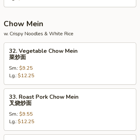
本
楼
炒
Chow Mein
饭
w. Crispy Noodles & White Rice
32.
32. Vegetable Chow Mein
Vegetable
菜炒面
Chow
Sm.:
$9.25
Mein
Lg.:
$12.25
菜
炒
面
33.
33. Roast Pork Chow Mein
Roast
叉烧炒面
Pork
Sm.:
$9.55
Chow
Lg.:
$12.25
Mein
叉
烧
34.