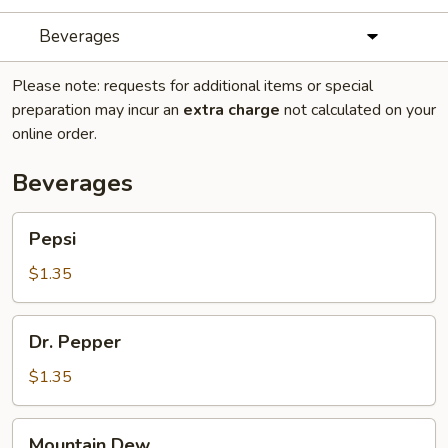
Beverages
Please note: requests for additional items or special
preparation may incur an
extra charge
not calculated on your
online order.
Beverages
Pepsi
Pepsi
$1.35
Dr.
Dr. Pepper
Pepper
$1.35
Mountain
Mountain Dew