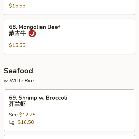
w.
$15.55
Onion
咖
68.
68. Mongolian Beef
喱
Mongolian
蒙古牛
葱
Beef
牛
蒙
$15.55
古
牛
Seafood
w. White Rice
69.
69. Shrimp w. Broccoli
Shrimp
芥兰虾
w.
Sm.:
$12.75
Broccoli
Lg.:
$16.50
芥
兰
虾
70.