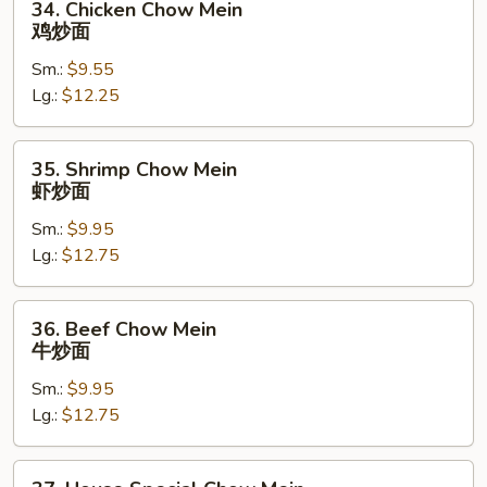
34. Chicken Chow Mein
炒
Chicken
鸡炒面
面
Chow
Sm.:
$9.55
Mein
Lg.:
$12.25
鸡
炒
面
35.
35. Shrimp Chow Mein
Shrimp
虾炒面
Chow
Sm.:
$9.95
Mein
Lg.:
$12.75
虾
炒
面
36.
36. Beef Chow Mein
Beef
牛炒面
Chow
Sm.:
$9.95
Mein
Lg.:
$12.75
牛
炒
面
37.