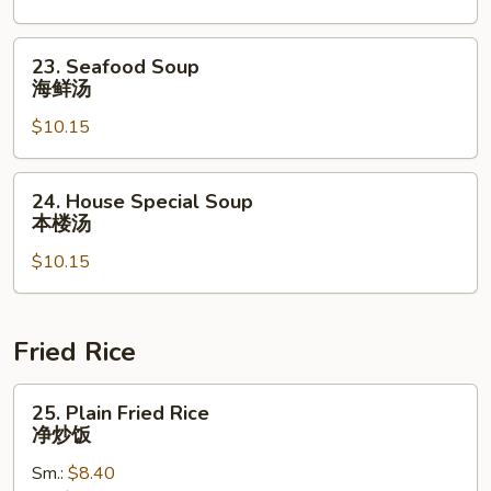
Veg.
Soup
23.
23. Seafood Soup
豆
Seafood
海鲜汤
腐
Soup
菜
$10.15
海
汤
鲜
汤
24.
24. House Special Soup
House
本楼汤
Special
$10.15
Soup
本
楼
汤
Fried Rice
25.
25. Plain Fried Rice
Plain
净炒饭
Fried
Sm.:
$8.40
Rice