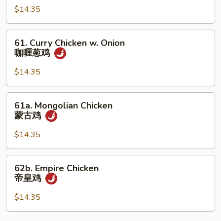
$14.35
Cashew
Nuts
腰
61.
61. Curry Chicken w. Onion
果
Curry
咖喱葱鸡
鸡
Chicken
w.
$14.35
Onion
咖
61a.
61a. Mongolian Chicken
喱
Mongolian
蒙古鸡
葱
Chicken
鸡
蒙
$14.35
古
鸡
62b.
62b. Empire Chicken
Empire
帝皇鸡
Chicken
帝
$14.35
皇
鸡