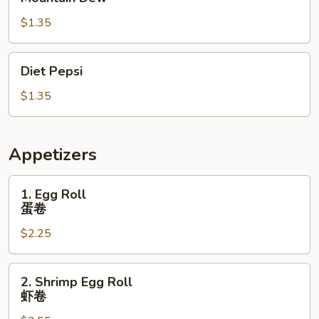
Dew
$1.35
Diet
Diet Pepsi
Pepsi
$1.35
Appetizers
1.
1. Egg Roll
Egg
蛋卷
Roll
$2.25
蛋
卷
2.
2. Shrimp Egg Roll
Shrimp
虾卷
Egg