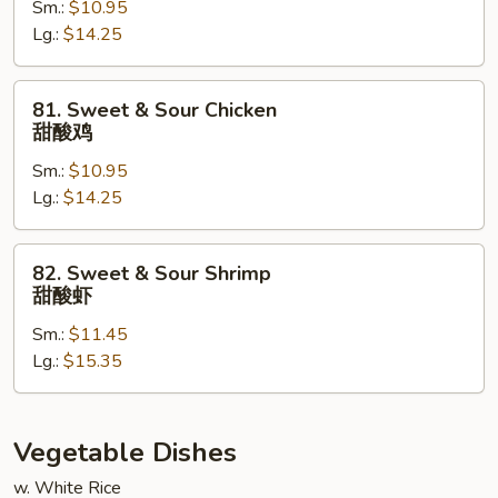
Sm.:
$10.95
Sour
Lg.:
$14.25
Pork
甜
酸
81.
81. Sweet & Sour Chicken
肉
Sweet
甜酸鸡
&
Sm.:
$10.95
Sour
Lg.:
$14.25
Chicken
甜
酸
82.
82. Sweet & Sour Shrimp
鸡
Sweet
甜酸虾
&
Sm.:
$11.45
Sour
Lg.:
$15.35
Shrimp
甜
酸
虾
Vegetable Dishes
w. White Rice