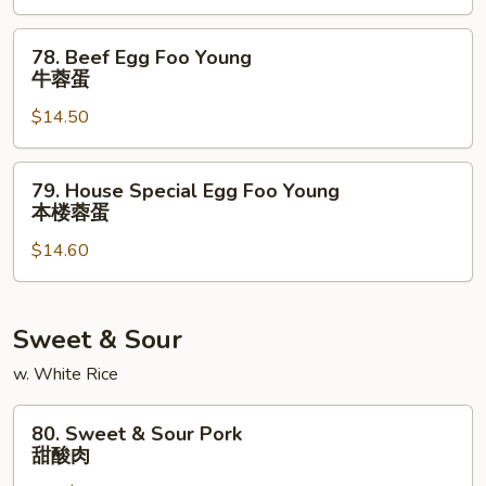
Young
虾
78.
78. Beef Egg Foo Young
蓉
Beef
牛蓉蛋
蛋
Egg
$14.50
Foo
Young
牛
79.
79. House Special Egg Foo Young
蓉
House
本楼蓉蛋
蛋
Special
$14.60
Egg
Foo
Young
本
Sweet & Sour
楼
w. White Rice
蓉
蛋
80.
80. Sweet & Sour Pork
Sweet
甜酸肉
&