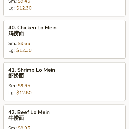
Sm.:
$9.45
Lo
Lg.:
$12.30
Mein
叉
烧
40.
40. Chicken Lo Mein
捞
Chicken
鸡捞面
面
Lo
Sm.:
$9.65
Mein
Lg.:
$12.30
鸡
捞
面
41.
41. Shrimp Lo Mein
Shrimp
虾捞面
Lo
Sm.:
$9.95
Mein
Lg.:
$12.80
虾
捞
面
42.
42. Beef Lo Mein
Beef
牛捞面
Lo
Sm.:
$9.95
Mein