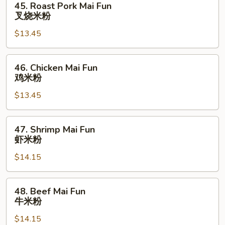
45. Roast Pork Mai Fun
粉
Roast
叉烧米粉
Pork
$13.45
Mai
Fun
叉
46.
46. Chicken Mai Fun
烧
Chicken
鸡米粉
米
Mai
粉
$13.45
Fun
鸡
米
47.
47. Shrimp Mai Fun
粉
Shrimp
虾米粉
Mai
$14.15
Fun
虾
米
48.
48. Beef Mai Fun
粉
Beef
牛米粉
Mai
$14.15
Fun