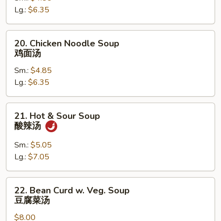
Lg.:
$6.35
鸡
饭
汤
20.
20. Chicken Noodle Soup
Chicken
鸡面汤
Noodle
Sm.:
$4.85
Soup
Lg.:
$6.35
鸡
面
汤
21.
21. Hot & Sour Soup
Hot
酸辣汤
&
Sour
Sm.:
$5.05
Soup
Lg.:
$7.05
酸
辣
22.
22. Bean Curd w. Veg. Soup
汤
Bean
豆腐菜汤
Curd
$8.00
w.