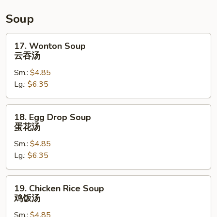
饼
干
Soup
17.
17. Wonton Soup
Wonton
云吞汤
Soup
Sm.:
$4.85
云
Lg.:
$6.35
吞
汤
18.
18. Egg Drop Soup
Egg
蛋花汤
Drop
Sm.:
$4.85
Soup
Lg.:
$6.35
蛋
花
汤
19.
19. Chicken Rice Soup
Chicken
鸡饭汤
Rice
Sm.:
$4.85
Soup