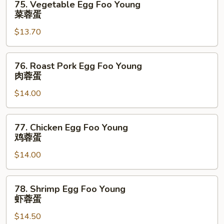
75. Vegetable Egg Foo Young
Vegetable
菜蓉蛋
Egg
$13.70
Foo
Young
菜
76.
76. Roast Pork Egg Foo Young
蓉
Roast
肉蓉蛋
蛋
Pork
$14.00
Egg
Foo
Young
77.
77. Chicken Egg Foo Young
肉
Chicken
鸡蓉蛋
蓉
Egg
蛋
$14.00
Foo
Young
鸡
78.
78. Shrimp Egg Foo Young
蓉
Shrimp
虾蓉蛋
蛋
Egg
$14.50
Foo