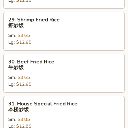
Lg.:
$12.15
鸡
炒
饭
29.
29. Shrimp Fried Rice
Shrimp
虾炒饭
Fried
Sm.:
$9.65
Rice
Lg.:
$12.65
虾
炒
饭
30.
30. Beef Fried Rice
Beef
牛炒饭
Fried
Sm.:
$9.65
Rice
Lg.:
$12.65
牛
炒
饭
31.
31. House Special Fried Rice
House
本楼炒饭
Special
Sm.:
$9.85
Fried
Lg.:
$12.85
Rice